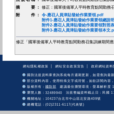
摘 要 ：
修正：國軍後備軍人平時教育點閱勤務
附 件 ：
令-應召人員津貼發給作業要領.pdf
附件1-應召人員津貼發給作業要領總說明.
附件2-應召人員津貼發給作業要領對照表.
附件3-應召人員津貼發給作業要領本文.p
修正「國軍後備軍人平時教育點閱勤務召集訓練期間應
:::
網站隱私權政策
網站安全政策宣告
政府網站資料
國防法規資料庫查詢系統每月週期更新，如需查詢最
部分資料內容，使用特殊文字或符號，如欲詳閱內容
版權所有：
國防部
建議最佳瀏覽環境：螢幕解析度 102
瀏覽人數：
法規整編資料截止日：民國 115 
32489940
機關地址：104237台北市中山區北安路409號
總機電話：(02)2311-6117(代表號)