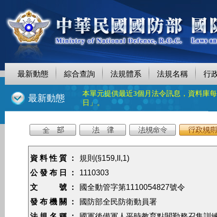
最新動態
綜合查詢
法規體系
法規名稱
行
本單元提供最近3個月法令訊息，資料庫
::
最新動態
日」。
資 料 性 質 ：
規則(§159,II,1)
公 發 布 日 ：
1110303
文 號 ：
國全動管字第1110054827號令
發 布 機 關 ：
國防部全民防衛動員署
法 規 名 稱 ：
國軍後備軍人平時教育點閱勤務召集訓