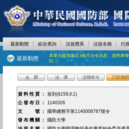
最新動態
綜合查詢
法規體系
法規名稱
行
本單元提供最近3個月法令訊息，資料庫
::
最新動態
日」。
資 料 性 質 ：
規則(§159,II,1)
公 發 布 日 ：
1140326
文 號 ：
國學總務字第1140008787號令
發 布 機 關 ：
國防大學
法 規 名 稱 ：
國防大學辦理教師著作審查校外委員遴