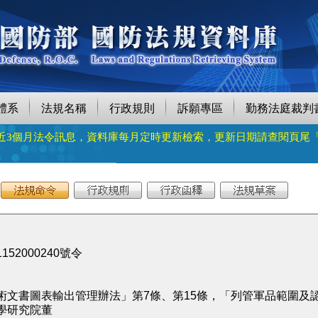
體系
法規名稱
行政規則
訴願專區
勤務法庭裁判
近3個月法令訊息，資料庫每月定時更新檢索，更新日期請查閱頁尾
52000240號令
術文書圖表輸出管理辦法」第7條、第15條，「列管軍品範圍及認
學研究院董