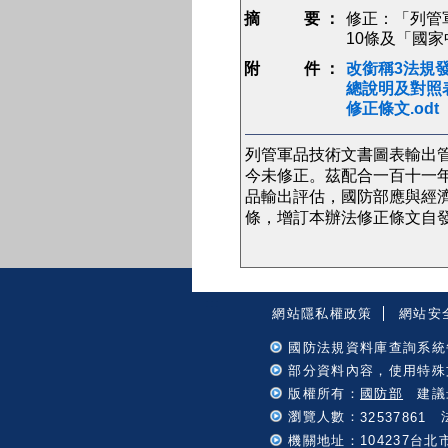
摘 要 ：
修正：「列管
10條及「國
附 件 ：
改銜稱3法規發
總說明及對照表
修正條文.odt
列管軍品技術文書圖表輸出
今未修正。茲配合一百十一
品輸出評估，國防部應與經
條，增訂本辦法修正條文自發
:::
網站隱私權政策
網站安
國防法規資料庫查詢系統
部分資料內容，使用特殊
版權所有：
國防部
建議最
瀏覽人數：
法
32537861
機關地址：104237台北