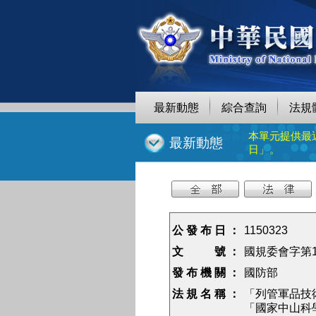
跳
至
主
要
內
容
最新動態
綜合查詢
法規
本單元提供最
:::
最新動態
日」。
公 發 布 日 ：
1150323
文 號 ：
國規委會字第11
發 布 機 關 ：
國防部
法 規 名 稱 ：
「列管軍品技
「國家中山科