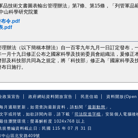
軍品技術文書圖表輸出管理辦法」第7條、第15條，「列管軍品
家中山科學研究院董
布令.pdf
.pdf
管理辦法（以下簡稱本辦法）自一百零九年九月一日訂定發布，
年一月十九日修正公布之國家科學及技術委員會組織法，爰修正
濟部及科技部共同為之規定，將「科技部」修正為「國家科學及
布日施行。

全政策宣告
政府網站資料開放宣告
民意信箱
資料開放(Open 
每月週期更新，如需查詢最新資料，請點閱「
最新動態
」。
文字或符號，如欲詳閱內容，請下載「
司法院造字檔
」安裝個人電腦後
佳瀏覽環境：螢幕解析度 1024x768 以上
規整編資料截止日：民國 115 年 07 月 31 日
市中山區北安路409號