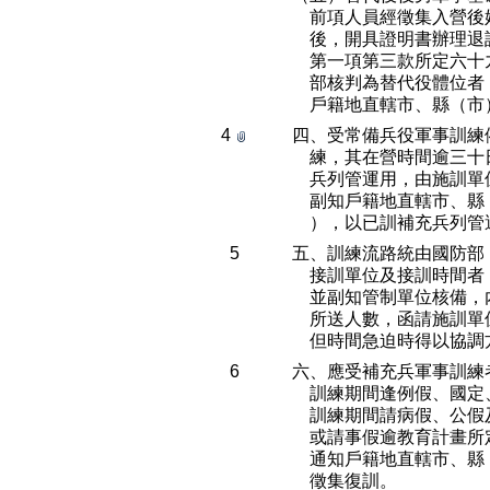
    前項人員經徵集入
    後，開具證明書辦
    第一項第三款所定
    部核判為替代役體
    戶籍地直轄市、縣（
4
四、受常備兵役軍事訓練
    練，其在營時間逾
    兵列管運用，由施
    副知戶籍地直轄市
    ），以已訓補充兵列
5
五、訓練流路統由國防部
    接訓單位及接訓時
    並副知管制單位核
    所送人數，函請施
    但時間急迫時得以協
6
六、應受補充兵軍事訓練
    訓練期間逢例假、國
    訓練期間請病假、
    或請事假逾教育計
    通知戶籍地直轄市
    徵集復訓。