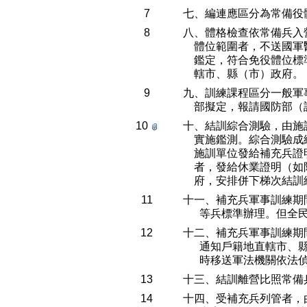
7
七、編連應區分為常備役
8
八、體格檢查依常備兵入
    體位範圍者，不送
    鑑定，符合免役體
    轄市、縣（市）政府。
9
九、訓練課程區分一般軍
    部擬定，報請國防
10
十、結訓綜合測驗，由施
    實施鑑測。綜合測
    施訓單位發給補充
    者，發給休業證明
    府，安排併下梯次結
11
十一、補充兵軍事訓練期
      等兵標準辦理。
12
十二、補充兵軍事訓練期
      通知戶籍地直轄
      時移送軍法機關依法
13
十三、結訓離營比照常備
14
十四、受補充兵列管者，