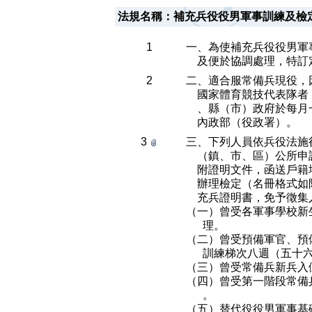
法規名稱：
補充兵役役男軍事訓練及檢
1
一、為使補充兵役役男軍
    及便於協調處理，特
2
二、適合服常備兵現役，
    國家體育競技代表
    、縣（市）政府於
    內政部（役政署）。
3
三、下列人員依兵役法施
    （鎮、市、區）公
    附證明文件，函送
    辦理檢定（名冊格
    充兵證明書，免予徵
（一）曾受各軍事學校新
      理。

（二）曾受預備軍官、預
      訓練梯次八週（
（三）曾受常備兵新兵入
（四）曾受第一階段常備
      。

（五）替代役役男軍事基