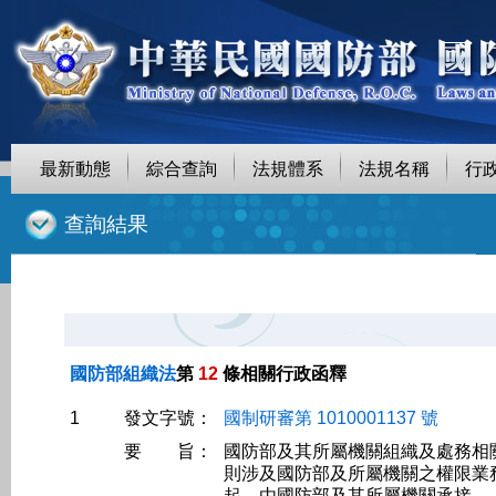
最新動態
綜合查詢
法規體系
法規名稱
行
::
查詢結果
國防部組織法
第
12
條相關行政函釋
1
發文字號：
國制研審第 1010001137 號
要 旨：
國防部及其所屬機關組織及處務相關規定自
則涉及國防部及所屬機關之權限業務規定如
起，由國防部及其所屬機關承接