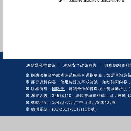
:::
網站隱私權政策
網站安全政策宣告
政府網站資料
國防法規資料庫查詢系統每月週期更新，如需查詢最
部分資料內容，使用特殊文字或符號，如欲詳閱內容
版權所有：
國防部
建議最佳瀏覽環境：螢幕解析度 102
瀏覽人數：
法規整編資料截止日：民國 115 
32574110
機關地址：104237台北市中山區北安路409號
總機電話：(02)2311-6117(代表號)