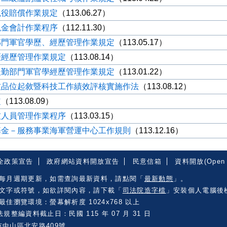
現役賠償作業規定
（113.06.27）
現金會計作業程序
（112.11.30）
部門軍官學歷、經歷管理作業規定
（113.05.17）
歷經歷管理作業規定
（113.08.14）
後勤部門軍官學經歷管理作業規定
（113.01.22）
技品位起敘暨科技工作績效評核實施作法
（113.08.12）
定
（113.08.09）
技人員管理作業程序
（113.03.15）
基金－服務事業海軍營運中心工作規則
（113.12.16）
全政策宣告
政府網站資料開放宣告
民意信箱
資料開放(Open 
每月週期更新，如需查詢最新資料，請點閱「
最新動態
」。
文字或符號，如欲詳閱內容，請下載「
司法院造字檔
」安裝個人電腦後
佳瀏覽環境：螢幕解析度 1024x768 以上
規整編資料截止日：民國 115 年 07 月 31 日
市中山區北安路409號