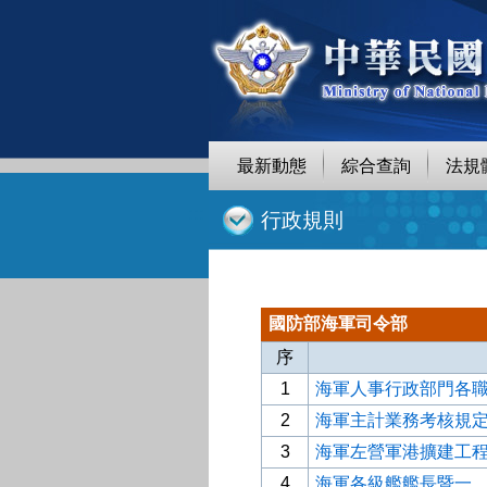
跳
至
主
要
內
容
最新動態
綜合查詢
法規
:::
行政規則
國防部海軍司令部
序
1
海軍人事行政部門各
2
海軍主計業務考核規
3
海軍左營軍港擴建工
4
海軍各級艦艦長暨一