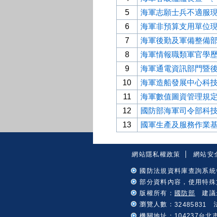
5
海軍志願士兵不適服
6
海軍非預算支用單位
7
海軍後勤及軍備整備
8
海軍情報職類軍官學
9
海軍通電資訊部門暨
10
海軍造船發展中心科
11
海軍數值圖資管理規
12
國防部海軍司令部科
13
國軍生產及服務作業
:::
網站隱私權政策
網站安
國防法規資料庫查詢系統
部分資料內容，使用特殊
版權所有：
國防部
建議最
瀏覽人數：
法
32485831
機關地址：104237台北