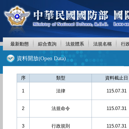
最新動態
綜合查詢
法規體系
法規名稱
行
::
資料開放(Open Data)
序
類型
資料截止日
1
法律
115.07.31
2
法規命令
115.07.31
3
行政規則
115.07.31