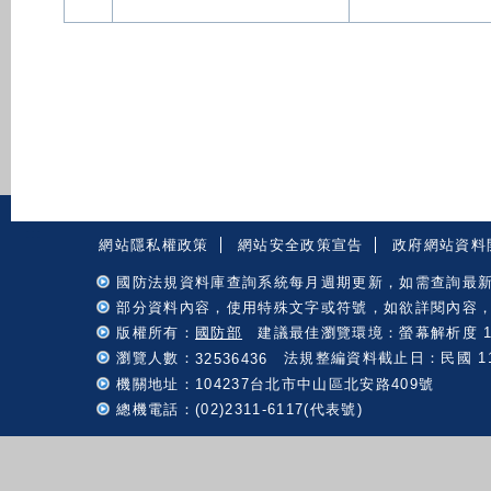
:::
網站隱私權政策
網站安全政策宣告
政府網站資料
國防法規資料庫查詢系統每月週期更新，如需查詢最
部分資料內容，使用特殊文字或符號，如欲詳閱內容
版權所有：
國防部
建議最佳瀏覽環境：螢幕解析度 102
瀏覽人數：
法規整編資料截止日：民國 115 
32536436
機關地址：104237台北市中山區北安路409號
總機電話：(02)2311-6117(代表號)