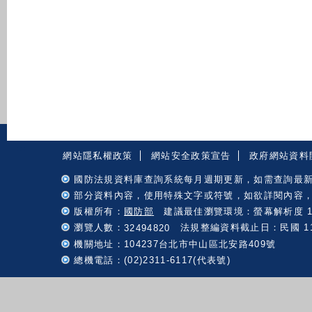
:::
網站隱私權政策
網站安全政策宣告
政府網站資料
國防法規資料庫查詢系統每月週期更新，如需查詢最
部分資料內容，使用特殊文字或符號，如欲詳閱內容
版權所有：
國防部
建議最佳瀏覽環境：螢幕解析度 102
瀏覽人數：
法規整編資料截止日：民國 115 
32494820
機關地址：104237台北市中山區北安路409號
總機電話：(02)2311-6117(代表號)