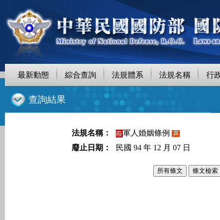
最新動態
綜合查詢
法規體系
法規名稱
行
::
查詢結果
法規名稱：
軍人婚姻條例
廢止日期：
民國 94 年 12 月 07 日