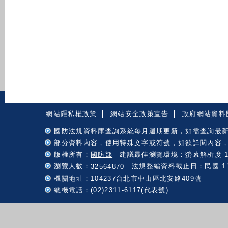
:::
網站隱私權政策
網站安全政策宣告
政府網站資料
國防法規資料庫查詢系統每月週期更新，如需查詢最
部分資料內容，使用特殊文字或符號，如欲詳閱內容
版權所有：
國防部
建議最佳瀏覽環境：螢幕解析度 102
瀏覽人數：
法規整編資料截止日：民國 115 
32564870
機關地址：104237台北市中山區北安路409號
總機電話：(02)2311-6117(代表號)