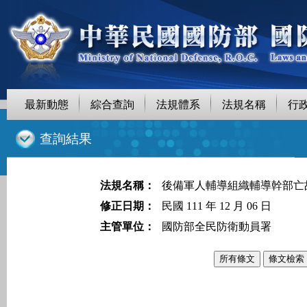
最新動態
綜合查詢
法規體系
法規名稱
行
::
查詢結果
法規名稱：
後備軍人輔導組織輔導幹部亡
修正日期：
民國 111 年 12 月 06 日
主管單位：
國防部全民防衛動員署