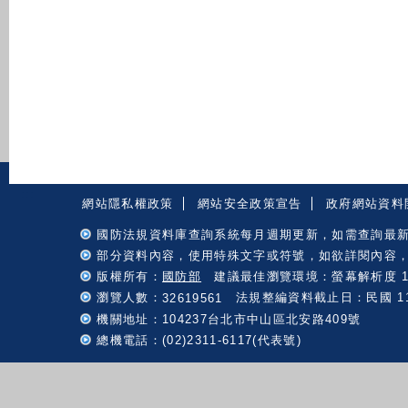
:::
網站隱私權政策
網站安全政策宣告
政府網站資料
國防法規資料庫查詢系統每月週期更新，如需查詢最
部分資料內容，使用特殊文字或符號，如欲詳閱內容
版權所有：
國防部
建議最佳瀏覽環境：螢幕解析度 102
瀏覽人數：
法規整編資料截止日：民國 115 
32619561
機關地址：104237台北市中山區北安路409號
總機電話：(02)2311-6117(代表號)