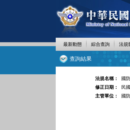
跳
至
主
要
內
容
最新動態
綜合查詢
法規
:::
查詢結果
法規名稱：
國
修正日期：
民國 
主管單位：
國