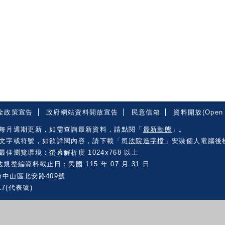
全政策宣告
政府網站資料開放宣告
民意信箱
資料開放(Open 
每月週期更新，如需查詢最新資料，請點閱「
最新動態
」。
文字或符號，如欲詳閱內容，請下載「
司法院造字檔
」安裝個人電腦後
佳瀏覽環境：螢幕解析度 1024x768 以上
規整編資料截止日：民國 115 年 07 月 31 日
市中山區北安路409號
17(代表號)