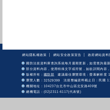
:::
網站隱私權政策
網站安全政策宣告
政府網站資料
國防法規資料庫查詢系統每月週期更新，如需查詢最
部分資料內容，使用特殊文字或符號，如欲詳閱內容
版權所有：
國防部
建議最佳瀏覽環境：螢幕解析度 102
瀏覽人數：
法規整編資料截止日：民國 115 
32529399
機關地址：104237台北市中山區北安路409號
總機電話：(02)2311-6117(代表號)