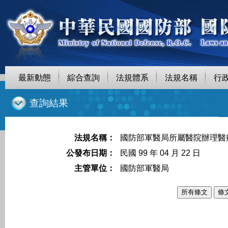
最新動態
綜合查詢
法規體系
法規名稱
行
::
查詢結果
法規名稱：
國防部軍醫局所屬醫院辦理醫
公發布日期：
民國 99 年 04 月 22 日
主管單位：
國防部軍醫局