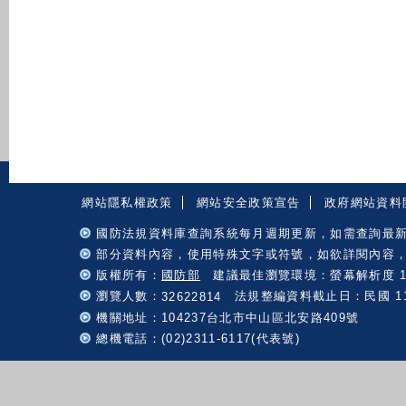
:::
網站隱私權政策
網站安全政策宣告
政府網站資料
國防法規資料庫查詢系統每月週期更新，如需查詢最
部分資料內容，使用特殊文字或符號，如欲詳閱內容
版權所有：
國防部
建議最佳瀏覽環境：螢幕解析度 102
瀏覽人數：
法規整編資料截止日：民國 115 
32622814
機關地址：104237台北市中山區北安路409號
總機電話：(02)2311-6117(代表號)