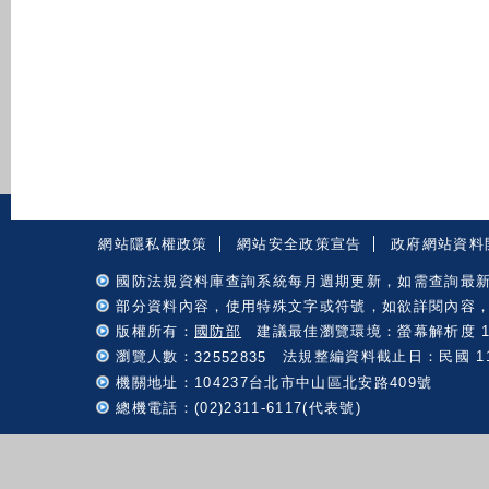
:::
網站隱私權政策
網站安全政策宣告
政府網站資料
國防法規資料庫查詢系統每月週期更新，如需查詢最
部分資料內容，使用特殊文字或符號，如欲詳閱內容
版權所有：
國防部
建議最佳瀏覽環境：螢幕解析度 102
瀏覽人數：
法規整編資料截止日：民國 115 
32552835
機關地址：104237台北市中山區北安路409號
總機電話：(02)2311-6117(代表號)