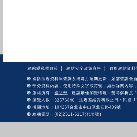
:::
網站隱私權政策
網站安全政策宣告
政府網站資料
國防法規資料庫查詢系統每月週期更新，如需查詢最
部分資料內容，使用特殊文字或符號，如欲詳閱內容
版權所有：
國防部
建議最佳瀏覽環境：螢幕解析度 102
瀏覽人數：
法規整編資料截止日：民國 115 
32573840
機關地址：104237台北市中山區北安路409號
總機電話：(02)2311-6117(代表號)