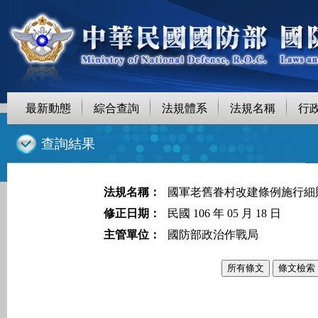
最新動態
綜合查詢
法規體系
法規名稱
行
::
查詢結果
法規名稱：
國軍老舊眷村改建條例施行細
修正日期：
民國 106 年 05 月 18 日
主管單位：
國防部政治作戰局