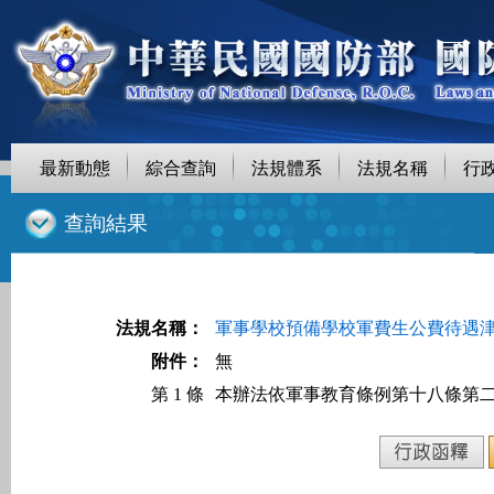
最新動態
綜合查詢
法規體系
法規名稱
行
::
查詢結果
法規名稱：
軍事學校預備學校軍費生公費待遇
附件：
無
第 1 條
本辦法依軍事教育條例第十八條第