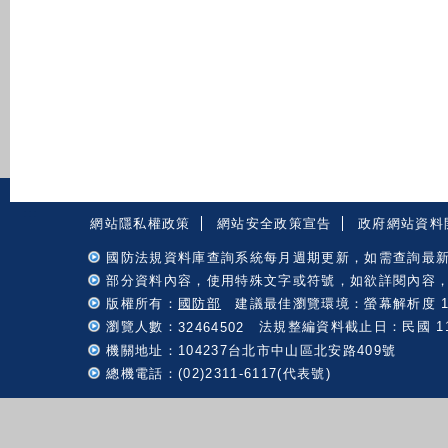
:::
網站隱私權政策
網站安全政策宣告
政府網站資料
國防法規資料庫查詢系統每月週期更新，如需查詢最
部分資料內容，使用特殊文字或符號，如欲詳閱內容
版權所有：
國防部
建議最佳瀏覽環境：螢幕解析度 102
瀏覽人數：
法規整編資料截止日：民國 115 
32464502
機關地址：104237台北市中山區北安路409號
總機電話：(02)2311-6117(代表號)