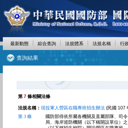
最新動態
綜合查詢
法規體系
法規名稱
行
::
查詢結果
第
7
條相關法條
法規名稱：
現役軍人營區在職專班招生辦法
(民國 107 
第 3 條
國防部得依所屬各機關及直屬部隊、司令
局、海岸巡防機關（以下稱開設單位）之
（以下稱招生校院）開設營區在職專班。
