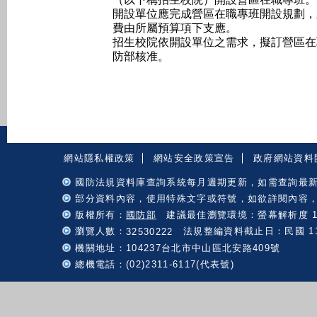
開設單位應完成營區在職專班開設規劃，
費由所屬預算項下支應。

招生校院依開設單位之需求，擬訂營區在
防部核准。
:::
網站隱私權政策
網站安全政策宣告
政府網站資料
國防法規資料庫查詢系統每月週期更新，如需查詢最
部分資料內容，使用特殊文字或符號，如欲詳閱內容
版權所有：
國防部
建議最佳瀏覽環境：螢幕解析度 102
瀏覽人數：
法規整編資料截止日：民國 115 
32530222
機關地址：104237台北市中山區北安路409號
總機電話：(02)2311-6117(代表號)