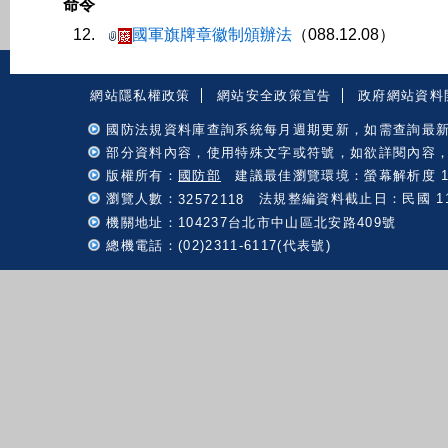
命令
12.
國軍旗牌章徽制頒辦法
（088.12.08）
:::
網站隱私權政策
網站安全政策宣告
政府網站資料
國防法規資料庫查詢系統每月週期更新，如需查詢最
部分資料內容，使用特殊文字或符號，如欲詳閱內容
版權所有：
國防部
建議最佳瀏覽環境：螢幕解析度 102
瀏覽人數：
法規整編資料截止日：民國 115 
32572118
機關地址：104237台北市中山區北安路409號
總機電話：(02)2311-6117(代表號)