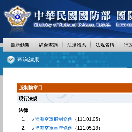
最新動態
綜合查詢
法規體系
法規名稱
行
::
查詢結果
服制旗章目
現行法規
法律
1.
陸海空軍服制條例
（111.01.05）
2.
陸海空軍軍旗條例
（111.05.18）