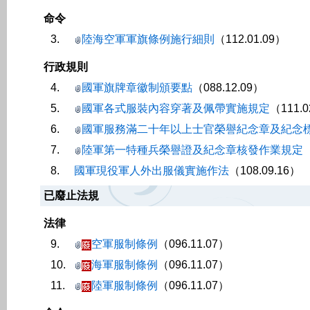
命令
3.
陸海空軍軍旗條例施行細則
（112.01.09）
行政規則
4.
國軍旗牌章徽制頒要點
（088.12.09）
5.
國軍各式服裝內容穿著及佩帶實施規定
（111.0
6.
國軍服務滿二十年以上士官榮譽紀念章及紀念
7.
陸軍第一特種兵榮譽證及紀念章核發作業規定
（
8.
國軍現役軍人外出服儀實施作法
（108.09.16）
已廢止法規
法律
9.
空軍服制條例
（096.11.07）
10.
海軍服制條例
（096.11.07）
11.
陸軍服制條例
（096.11.07）