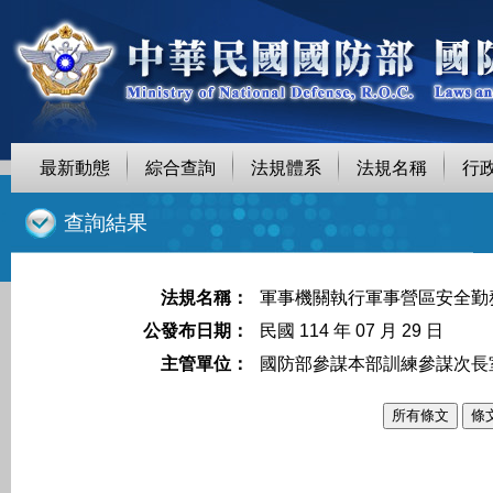
最新動態
綜合查詢
法規體系
法規名稱
行
::
查詢結果
法規名稱：
軍事機關執行軍事營區安全勤
公發布日期：
民國 114 年 07 月 29 日
主管單位：
國防部參謀本部訓練參謀次長