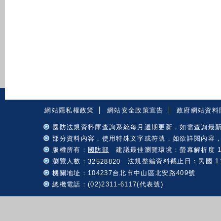
:::
網站隱私權政策
網站安全政策宣告
政府網站資料
國防法規資料庫查詢系統每月週期更新，如需查詢最
部分資料內容，使用特殊文字或符號，如欲詳閱內容
版權所有：
國防部
建議最佳瀏覽環境：螢幕解析度 102
瀏覽人數：
法規整編資料截止日：民國 115 
32528820
機關地址：104237台北市中山區北安路409號
總機電話：(02)2311-6117(代表號)