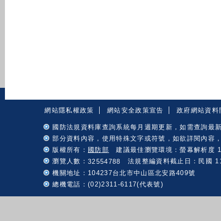
:::
網站隱私權政策
網站安全政策宣告
政府網站資料
國防法規資料庫查詢系統每月週期更新，如需查詢最
部分資料內容，使用特殊文字或符號，如欲詳閱內容
版權所有：
國防部
建議最佳瀏覽環境：螢幕解析度 102
瀏覽人數：
法規整編資料截止日：民國 115 
32554788
機關地址：104237台北市中山區北安路409號
總機電話：(02)2311-6117(代表號)