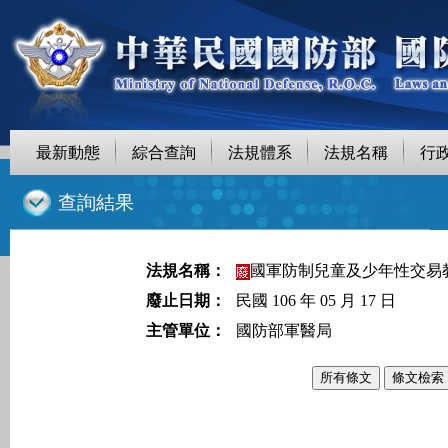
最新動態
綜合查詢
法規體系
法規名稱
行
::
查詢結果
法規名稱：
國軍防制兒童及少年性交易
廢止日期：
民國 106 年 05 月 17 日
主管單位：
國防部軍醫局